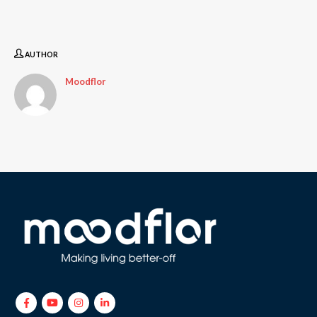
AUTHOR
Moodflor